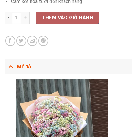
Cam kết hoa tươi đến khách hàng
Baby Sắc Màu HB-54 số lượng
THÊM VÀO GIỎ HÀNG
Mô tả