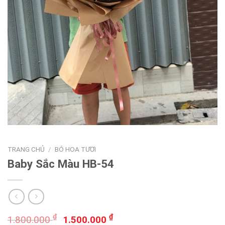
TRANG CHỦ
/
BÓ HOA TƯƠI
Baby Sắc Màu HB-54
Giá
Giá
₫
₫
1.800.000
1.500.000