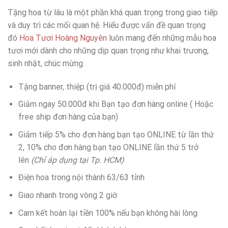
gốc
hiện
Tặng hoa từ lâu là một phần khá quan trọng trong giao tiếp
là:
tại
và duy trì các mối quan hệ. Hiểu được vấn đề quan trọng
1.800.000 ₫.
là:
đó
Hoa Tươi Hoàng Nguyên
luôn mang đến những mẫu hoa
1.500.000 ₫.
tươi mới dành cho những dịp quan trọng như khai trương,
sinh nhật, chúc mừng.
Tặng banner, thiệp (trị giá 40.000đ) miễn phí
Giảm ngay 50.000đ khi Bạn tạo đơn hàng online ( Hoặc
free ship đơn hàng của bạn)
Giảm tiếp 5% cho đơn hàng bạn tạo ONLINE từ lần thứ
2, 10% cho đơn hàng bạn tạo ONLINE lần thứ 5 trở
lên
(Chỉ áp dụng tại Tp. HCM)
Điện hoa trong nội thành 63/63 tỉnh
Giao nhanh trong vòng 2 giờ
Cam kết hoàn lại tiền 100% nếu bạn không hài lòng