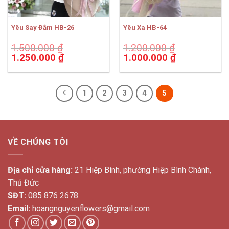
Yêu Say Đắm HB-26
Yêu Xa HB-64
1.500.000
₫
1.200.000
₫
Giá
Giá
Giá
Giá
1.250.000
₫
1.000.000
₫
gốc
hiện
gốc
hiện
là:
tại
là:
tại
1.500.000 ₫.
là:
1.200.000 ₫.
là:
1.250.000 ₫.
1.000.000 ₫.
1
2
3
4
5
VỀ CHÚNG TÔI
Địa chỉ cửa hàng:
21 Hiệp Bình, phường Hiệp Bình Chánh,
Thủ Đức
SĐT:
085 876 2678
Email:
hoangnguyenflowers@gmail.com