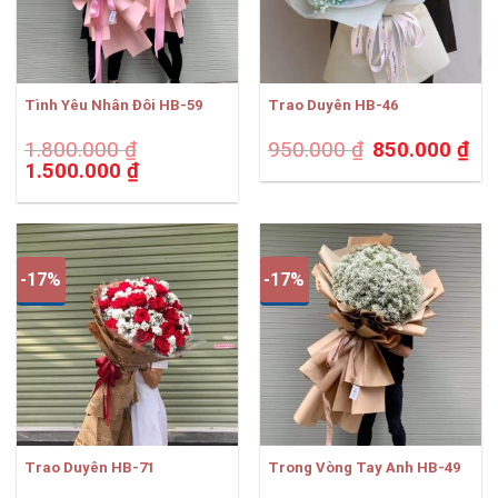
Tình Yêu Nhân Đôi HB-59
Trao Duyên HB-46
Giá
Giá
1.800.000
₫
950.000
₫
850.000
₫
gốc
hiện
Giá
Giá
1.500.000
₫
là:
tại
gốc
hiện
950.000 ₫.
là:
là:
tại
850.
1.800.000 ₫.
là:
1.500.000 ₫.
-17%
-17%
Trao Duyên HB-71
Trong Vòng Tay Anh HB-49