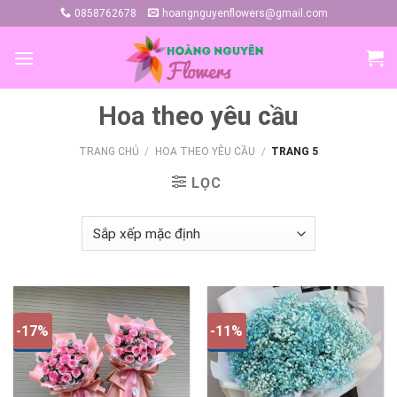
Skip
0858762678
hoangnguyenflowers@gmail.com
to
content
Hoa theo yêu cầu
TRANG CHỦ
/
HOA THEO YÊU CẦU
/
TRANG 5
LỌC
-17%
-11%