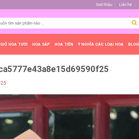
Giới thiệu
Liên hệ
GIỎ HOA TƯƠI
HOA SÁP
HOA TIỀN
Ý NGHĨA CÁC LOẠI HOA
BLOG
ca5777e43a8e15d69590f25
-25