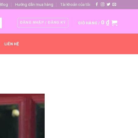
Blog
Hướng dẫn mua hàng
Tài khoản của tôi
0
₫
ĐĂNG NHẬP / ĐĂNG KÝ
GIỎ HÀNG /
LIÊN HỆ